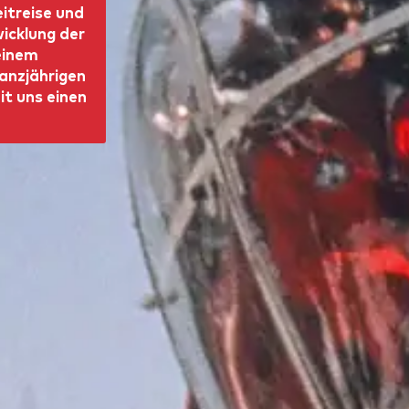
eitreise und
icklung der
einem
anzjährigen
t uns einen