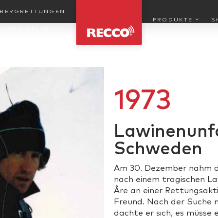
 BERGRETTUNGEN
PRODUKTE
S
GENER DETEKTOR
1973
Lawinenunfal
Schweden
Am 30. Dezember nahm d
nach einem tragischen L
Åre an einer Rettungsakti
Freund. Nach der Suche 
dachte er sich, es müsse 