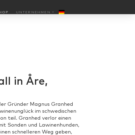
HOP
UNTERNEHMEN
l in Åre,
er Gründer Magnus Granhed
awinenunglück im schwedischen
on teil. Granhed verlor einen
mit Sonden und Lawinenhunden,
einen schnelleren Weg geben,