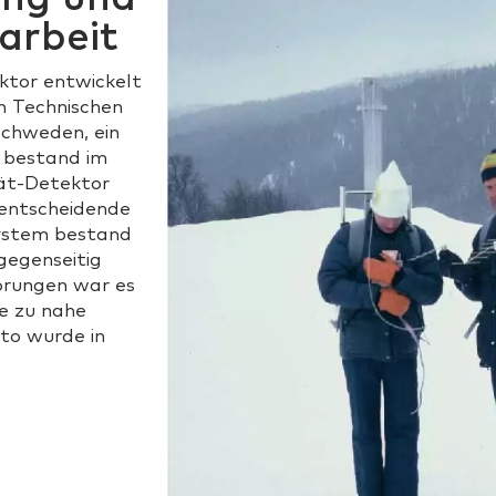
arbeit
tor entwickelt
n Technischen
chweden, ein
 bestand im
rät-Detektor
 entscheidende
ystem bestand
 gegenseitig
örungen war es
he zu nahe
oto wurde in