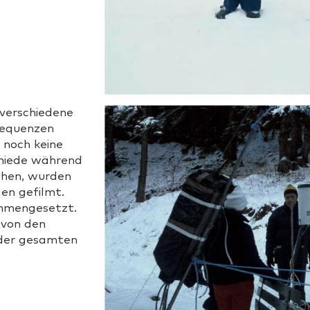
verschiedene
requenzen
 noch keine
hiede während
ehen, wurden
en gefilmt.
ammengesetzt.
 von den
der gesamten