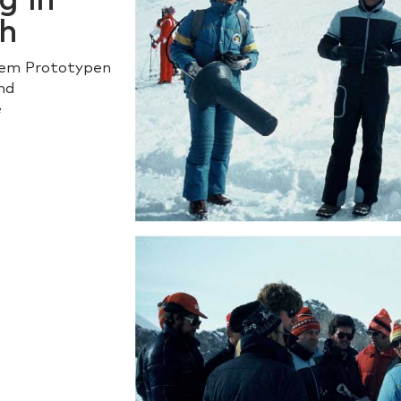
g in
ch
inem Prototypen
nd
e