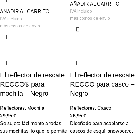
AÑADIR AL CARRITO
IVA incluido
AÑADIR AL CARRITO
más
costos de envío
IVA incluido
más
costos de envío
El reflector de rescate
El reflector de rescate
RECCO® para
RECCO para casco
–
mochila
–
Negro
Negro
Reflectores
,
Mochila
Reflectores
,
Casco
29,95
€
26,95
€
Se sujeta fácilmente a todas
Diseñado para acoplarse a
sus mochilas, lo que le permite
cascos de esquí, snowboard,